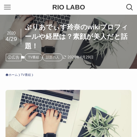
RIO LABO
ぷりあでぃす玲奈のwikiプロフィ
2020
ールや経歴は？素顔が美人だと話
4/29
題！
広告
2020年4月29日
TV番組
話題の人
ホーム
TV番組