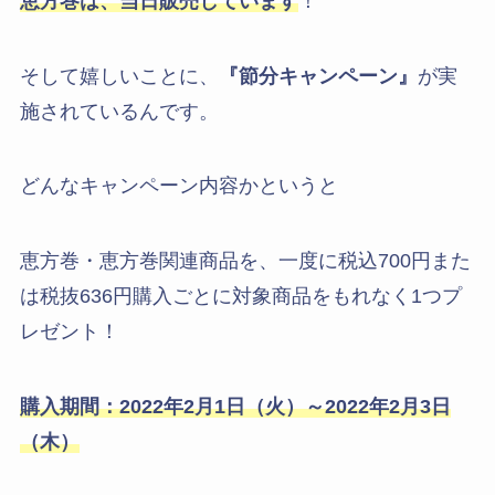
恵方巻は、当日販売しています
！
そして嬉しいことに、
『節分キャンペーン』
が実
施されているんです。
どんなキャンペーン内容かというと
恵方巻・恵方巻関連商品を、一度に税込700円また
は税抜636円購入ごとに対象商品をもれなく1つプ
レゼント！
購入期間：
2022
年
2
月
1
日（火）
～
2022
年
2
月
3
日
（木）