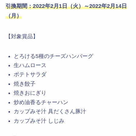
引換期間：
2022
年
2
月
1
日（火）
～
2022
年
2
月
14
日
（月）
【対象賞品】
とろける5種のチーズハンバーグ
生ハムロース
ポテトサラダ
焼き餃子
焼きおにぎり
炒め油香るチャーハン
カップみそ汁 具だくさん豚汁
カップみそ汁 しじみ