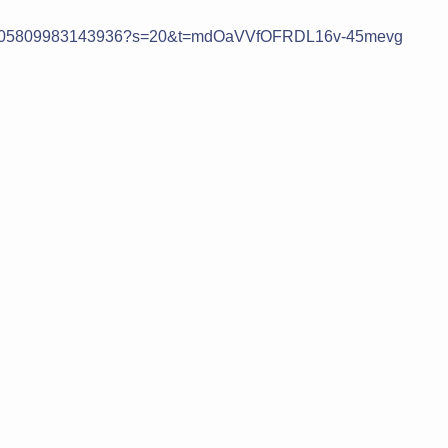
/1095905809983143936?s=20&t=mdOaVVfOFRDL16v-45mevg