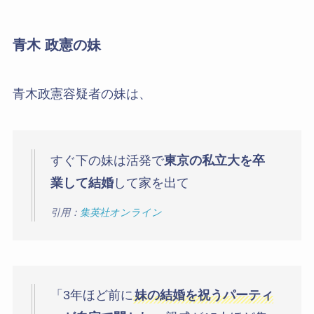
青木 政憲の妹
青木政憲容疑者の妹は、
すぐ下の妹は活発で
東京の私立大を卒
業して結婚
して家を出て
引用：
集英社オンライン
「3年ほど前に
妹の結婚を祝うパーティ