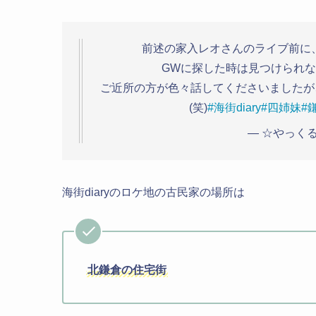
前述の家入レオさんのライブ前に、海
GWに探した時は見つけられな
ご近所の方が色々話してくださいましたが
(笑)
#海街diary
#四姉妹
#
— ☆やっくる☆
海街diaryのロケ地の古民家の場所は
北鎌倉の住宅街