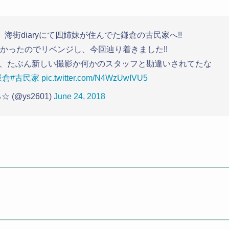
街diaryにて四姉妹が住んでた鎌倉の古民家へ!!
かったのでリベンジし、今回辿り着きました!!
、たぶん新しい撮影か何かのスタッフと勘違いされてたな
鎌倉
#古民家
pic.twitter.com/N4WzUwIVU5
 (@ys2601)
June 24, 2018