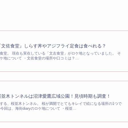
地は『文佐食堂』しらす丼やアジフライ定食は食べれる？
海猫食堂。 現在も実在している「文左食堂」がロケ地となっていました。 そ
のロケ地について ・文佐食堂の場所や口コミは？…
地】桜並木トンネルは沼津愛鷹広域公園！見頃時期も調査！
登場する、桜並木トンネル。 桜が満開でとてもキレイで絵になる場所の1つで
今回は、海街diaryのロケ地について ・桜並…