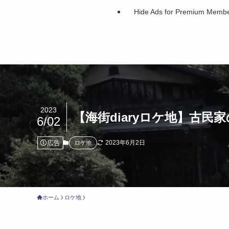
Hide Ads for Premium Memb
2023
【海街diaryロケ地】古
6/02
広告
2023年6月2日
ロケ地
ホーム
ロケ地