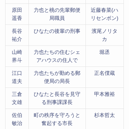
原田
力也と桃の先輩郵便
近藤春菜(ハ
遥香
局職員
リセンボン)
長谷
ひなたの後輩の刑事
濱尾ノリタ
祐介
カ
山崎
力也たちの住むシェ
堀丞
界斗
アハウスの住人で
江口
力也たちが勤める郵
正名僕蔵
道夫
便局の局長
三倉
ひなたと長谷を見守
甲本雅裕
文雄
る刑事課課長
佐伯
町の秩序を守ろうと
杉本哲太
敏治
奮起する市長