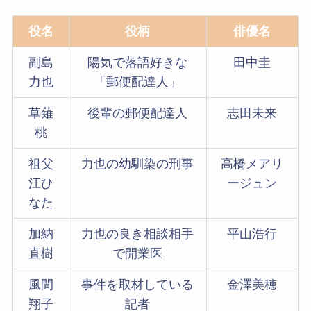
役名
役柄
俳優名
副島
陽気で落語好きな
田中圭
力也
「郵便配達人」
草薙
後輩の郵便配達人
志田未来
桃
祖父
力也の幼馴染の刑事
高橋メアリ
江ひ
ージュン
なた
加納
力也の良き相談相手
平山浩行
直樹
で開業医
風間
事件を取材している
金澤美穂
翔子
記者