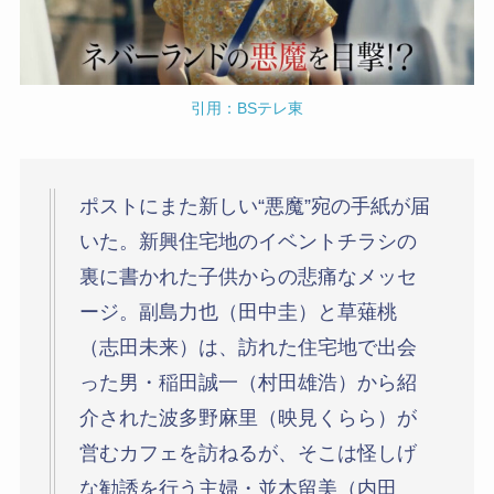
引用：BSテレ東
ポストにまた新しい“悪魔”宛の手紙が届
いた。新興住宅地のイベントチラシの
裏に書かれた子供からの悲痛なメッセ
ージ。副島力也（田中圭）と草薙桃
（志田未来）は、訪れた住宅地で出会
った男・稲田誠一（村田雄浩）から紹
介された波多野麻里（映見くらら）が
営むカフェを訪ねるが、そこは怪しげ
な勧誘を行う主婦・並木留美（内田