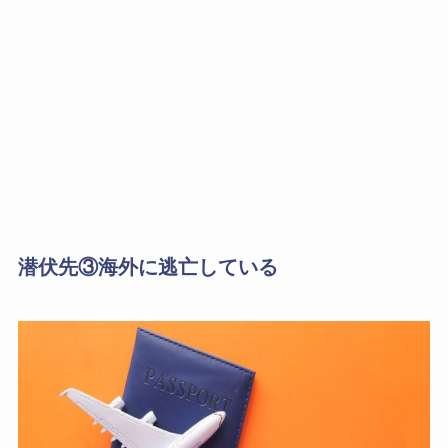
潜伏先③海外に逃亡している