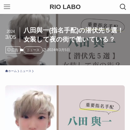
RIO LABO
八田與一(指名手配)の潜伏先５選！
2024
3/05
女装して夜の街で働いている？
広告
2024年3月5日
ニュース
ホーム
ニュース