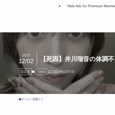
Hide Ads for Premium Memb
2023
【死因】井川瑠音の体調
12/02
広告
2023年12月2日
芸能人
ホーム
芸能人