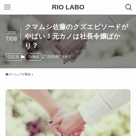
RIO LABO
クマムシ佐藤のクズエピソードが
2020
やばい！元カノは社長令嬢ばか
7/09
り？
広告
2020年7月9日
TV番組
ホーム
TV番組